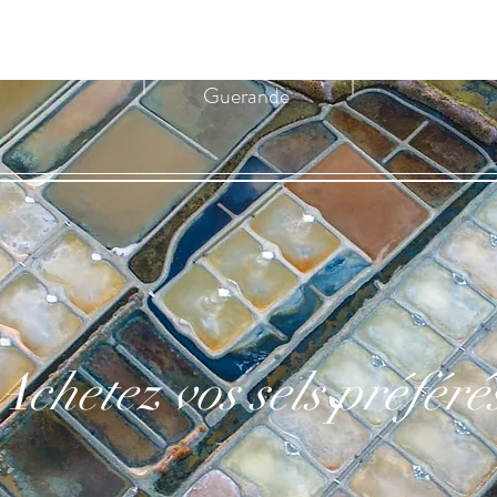
La Boutique du
Paludier de
Guerande
Achetez vos sels préféré