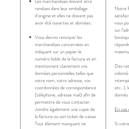
Les marchandises doivent être
rendues dans leur emballage
Notre P
d'origine et elles ne doivent pas
satisfa
avoir été ouvertes et abimées.
vous po
sur l’ad
Vous devrez renvoyer les
boutiq
marchandises concernées en
répondr
indiquant sur un papier le
maxim
numéro lisible de la facture et en
mentionnant clairement vos
Des ret
données personnelles telles que
volonté
votre nom, votre adresse, vos
intempé
coordonnées de correspondance
etc. ), 
(téléphone, adresse mail) afin de
donnés à
permettre de vous contacter.
Joindre également une copie de
En cas d
la facture ou son ticket de caisse.
Tout élément manquant ne
Si votre