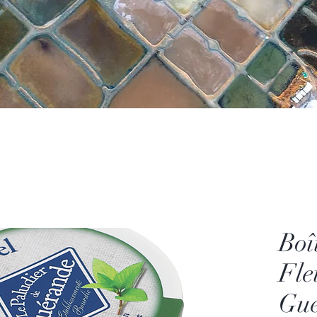
Boî
Fle
Gué