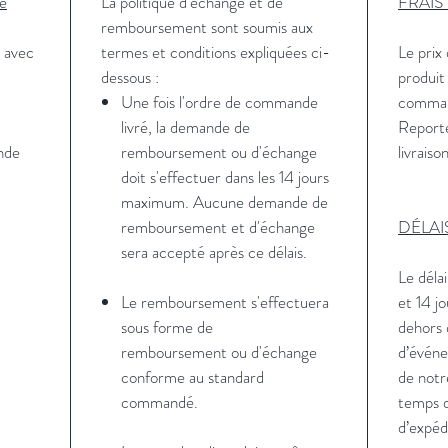
de
La politique d'échange et de
FRAIS
remboursement sont soumis aux
 avec
termes et conditions expliquées ci-
Le prix 
dessous :
produit
Une fois l'ordre de commande
comma
livré, la demande de
Reporte
ande
remboursement ou d'échange
livraiso
doit s'effectuer dans les 14 jours
maximum. Aucune demande de
remboursement et d'échange
DÉLAI
sera accepté après ce délais.
Le délai
Le remboursement s'effectuera
et 14 j
sous forme de
dehors 
remboursement ou d'échange
d’événe
conforme au standard
de notr
commandé.
temps d
d’expéd