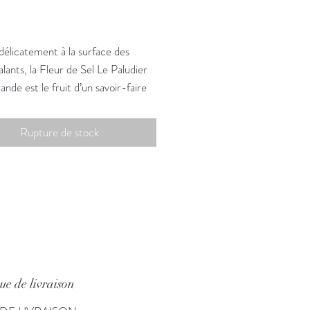
Prix
 délicatement à la surface des
alants, la Fleur de Sel Le Paludier
nde est le fruit d’un savoir-faire
. Naturelle et sans additif*, elle
résor de nos paludiers. Sa saveur et
Rupture de stock
re sublimeront tous les mets
 accompagne.
tous les sels IGP Guérande.
,60€/kg
que de livraison